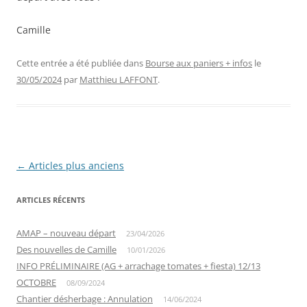
Camille
Cette entrée a été publiée dans
Bourse aux paniers + infos
le
30/05/2024
par
Matthieu LAFFONT
.
Navigation
←
Articles plus anciens
des
ARTICLES RÉCENTS
articles
AMAP – nouveau départ
23/04/2026
Des nouvelles de Camille
10/01/2026
INFO PRÉLIMINAIRE (AG + arrachage tomates + fiesta) 12/13
OCTOBRE
08/09/2024
Chantier désherbage : Annulation
14/06/2024