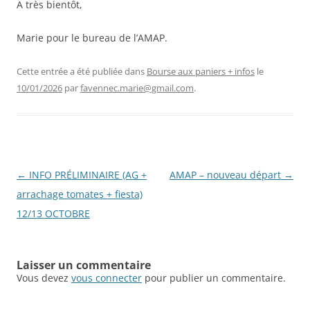
A très bientôt,
Marie pour le bureau de l’AMAP.
Cette entrée a été publiée dans
Bourse aux paniers + infos
le
10/01/2026
par
favennec.marie@gmail.com
.
Navigation
←
INFO PRÉLIMINAIRE (AG +
AMAP – nouveau départ
→
des
arrachage tomates + fiesta)
articles
12/13 OCTOBRE
Laisser un commentaire
Vous devez
vous connecter
pour publier un commentaire.